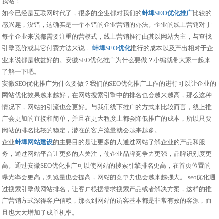
我站！
如今已经是互联网时代了，很多的企业都对我们的
蚌埠SEO优化推广
比较的
感兴趣，没错，这确实是一个不错的企业营销的办法。企业的线上营销对于
每个企业来说都需要注重的营模式，线上营销推行由其以网站为主，与查找
引擎竞价或其它付费方法来说，
蚌埠SEO优化
推行的成本以及产出相对于企
业来说都是收益好的。安徽SEO优化推广为什么要做？小编就带大家一起来
了解一下吧。
安徽SEO优化推广为什么要做？我们的SEO优化推广工作的进行可以让企业的
网站优化效果越来越好，在网站搜索引擎中的排名也会越来越高，那么这种
情况下，网站的引流也会更好。与我们线下推广的方式来比较而言，线上推
广会更加的直接和简单，并且在更大程度上都会降低推广的成本，所以只要
网站的排名比较的稳定，潜在的客户流量就会越来越多。
企业
蚌埠网站建设
的主要目的是让更多的人通过网站了解企业的产品和服
务，通过网站平台让更多的人关注，使企业品牌竞争力更强，品牌识别度更
高。通过安徽SEO优化推广可以使网站的搜索引擎排名更高，在首页位置的
曝光率会更高，浏览量也会提高，网站的竞争力也会越来越强大。 seo优化通
过搜索引擎做网站排名，让客户根据需求搜索产品或者解决方案，这样的推
广营销方式深得客户信赖，那么到网站的访客基本都是非常有效的客源，而
且也大大增加了成单机率。